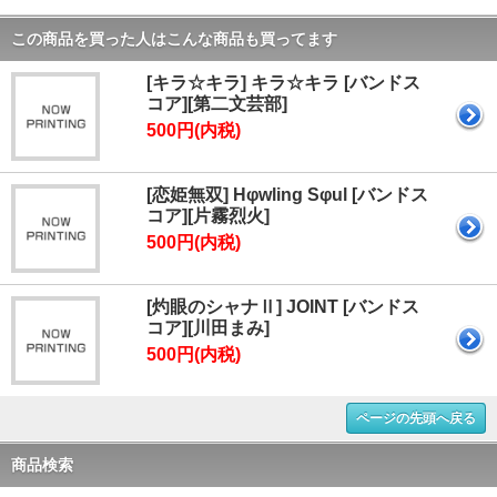
この商品を買った人はこんな商品も買ってます
[キラ☆キラ] キラ☆キラ [バンドス
コア][第二文芸部]
500円(内税)
[恋姫無双] Hφwling Sφul [バンドス
コア][片霧烈火]
500円(内税)
[灼眼のシャナⅡ] JOINT [バンドス
コア][川田まみ]
500円(内税)
ページの先頭へ戻る
商品検索