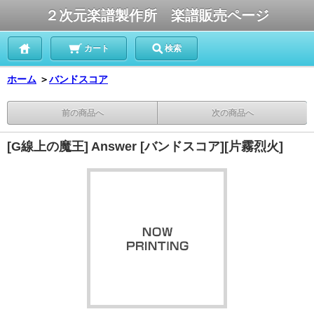
２次元楽譜製作所 楽譜販売ページ
カート
検索
ホーム
＞
バンドスコア
前の商品へ
次の商品へ
[G線上の魔王] Answer [バンドスコア][片霧烈火]