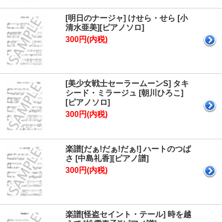
[明日のナージャ] けせら・せら [小
清水亜美][ピアノソロ]
300円(内税)
[美少女戦士セーラームーンS] タキ
シード・ミラージュ [朝川ひろこ]
[ピアノソロ]
300円(内税)
楽譜[だぁ!だぁ!だぁ!] ハートのつば
さ [中島礼香][ピアノ譜]
300円(内税)
楽譜[怪盗セイント・テール] 時を越