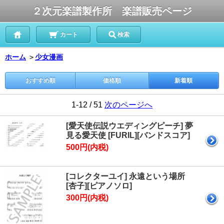
２次元楽譜製作所 楽譜販売ページ
カート
検索
ホーム
＞
少女漫画
おすすめ順
価格順
新着順
1-12 / 51
次のページへ
[愛天使伝説ウエディングピーチ] 夢
見る愛天使 [FURIL][バンドスコア]
500円(内税)
[コレクターユイ] 永遠という場所
[杏子][ピアノソロ]
300円(内税)