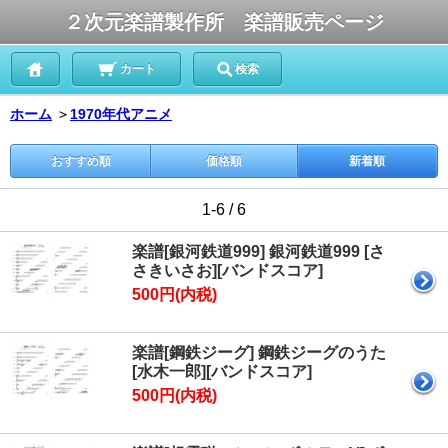
２次元楽譜製作所 楽譜販売ページ
カート
検索
ホーム
＞
1970年代アニメ
おすすめ順
価格順
新着順
1-6 / 6
楽譜[銀河鉄道999] 銀河鉄道999 [さ
さきいさお][バンドスコア]
500円(内税)
楽譜[鋼鉄ジーグ] 鋼鉄ジーグのうた
[水木一郎][バンドスコア]
500円(内税)