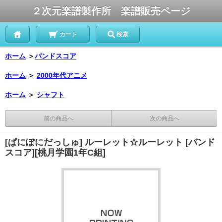
２次元楽譜製作所 楽譜販売ページ
カート
検索
ホーム
＞
バンドスコア
ホーム
＞
2000年代アニメ
ホーム
＞
シャフト
前の商品へ
次の商品へ
[ぱにぽにだっしゅ] ルーレット☆ルーレット [バンド
スコア][桃月学園1年C組]