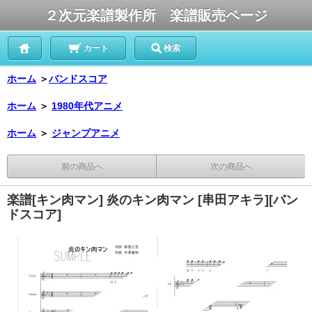
２次元楽譜製作所 楽譜販売ページ
カート
検索
ホーム
＞
バンドスコア
ホーム
＞
1980年代アニメ
ホーム
＞
ジャンプアニメ
前の商品へ
次の商品へ
楽譜[キン肉マン] 炎のキン肉マン [串田アキラ][バン
ドスコア]