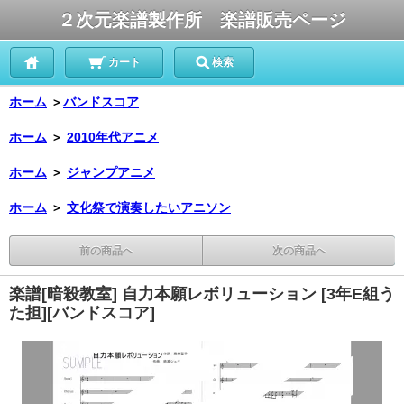
２次元楽譜製作所 楽譜販売ページ
カート
検索
ホーム
＞
バンドスコア
ホーム
＞
2010年代アニメ
ホーム
＞
ジャンプアニメ
ホーム
＞
文化祭で演奏したいアニソン
前の商品へ
次の商品へ
楽譜[暗殺教室] 自力本願レボリューション [3年E組う
た担][バンドスコア]